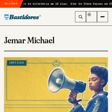
te novo recorde de bilheteria em 10 dias
Ator de Steve Haines em GTA
ÚLTIMAS
Bastidores
®
Jemar Michael
CRÍTICAS