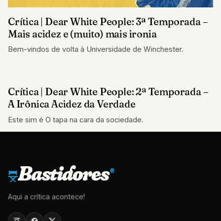
Crítica | Dear White People: 3ª Temporada –
Mais acidez e (muito) mais ironia
Bem-vindos de volta à Universidade de Winchester.
Crítica | Dear White People: 2ª Temporada –
CRÍTICAS
A Irônica Acidez da Verdade
Este sim é O tapa na cara da sociedade.
Bastidores
®
Aqui a crítica acontece!