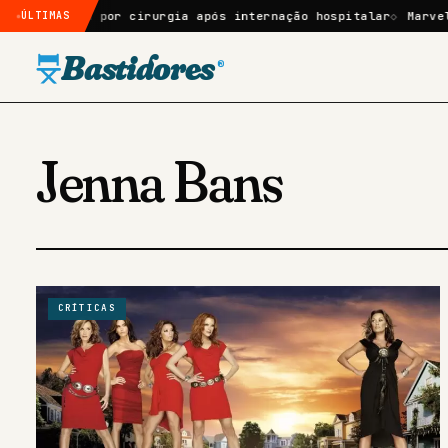
e passará por cirurgia após internação hospitalar
ÚLTIMAS
Marvel Tō
Bastidores
®
Jenna Bans
CRÍTICAS