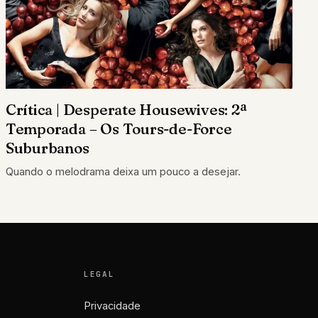
Crítica | Desperate Housewives: 2ª
Temporada – Os Tours-de-Force
Suburbanos
Quando o melodrama deixa um pouco a desejar.
LEGAL
Privacidade