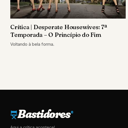
Crítica | Desperate Housewives: 7ª
Temporada – O Princípio do Fim
Voltando à bela forma.
Bastidores
®
Aqui a crítica acontece!