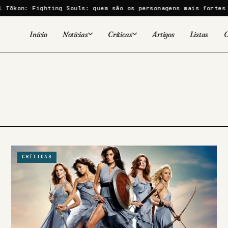
kon: Fighting Souls: quem são os personagens mais fortes do 
Início
Notícias
Críticas
Artigos
Listas
C
Viral
Cinema
Cinema
Games
Séries
TV
Games
Quadrinhos
Quadrinhos
Livros
Famosos
CRÍTICAS
Livros
Tecnologia