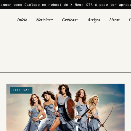
or como Ciclope no reboot de X-Men
GTA 6 pode ter apresent
Início
Notícias
Críticas
Artigos
Listas
C
Viral
Cinema
Cinema
Games
Séries
TV
Games
Quadrinhos
Quadrinhos
Livros
Famosos
CRÍTICAS
Livros
Tecnologia