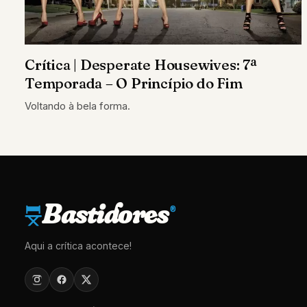
Crítica | Desperate Housewives: 7ª
Temporada – O Princípio do Fim
Voltando à bela forma.
Bastidores
®
Aqui a crítica acontece!