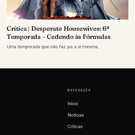
Crítica | Desperate Housewives: 6ª
Temporada – Cedendo às Fórmulas
Uma temporada que não faz jus a si mesma.
NAVEGAÇÃO
Início
Notícias
Críticas