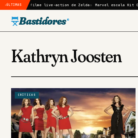
irmado no filme live-action de Zelda
ÚLTIMAS
Marvel escala Kit Conn
Bastidores
®
Kathryn Joosten
CRÍTICAS