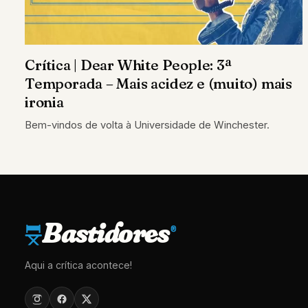
Crítica | Dear White People: 3ª
Temporada – Mais acidez e (muito) mais
ironia
Bem-vindos de volta à Universidade de Winchester.
Bastidores
®
Aqui a crítica acontece!