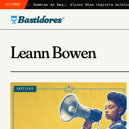
ão em Elize: Sombras de Uma…
ÚLTIMAS
Alinne Rosa registra boletim d
Bastidores
®
Leann Bowen
CRÍTICAS