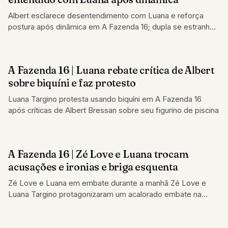
Albert esclarece desentendimento com Luana e reforça
postura após dinâmica em A Fazenda 16; dupla se estranhou
ontem (18)
A Fazenda 16 | Luana rebate crítica de Albert
REALITY SHOW
sobre biquíni e faz protesto
Luana Targino protesta usando biquíni em A Fazenda 16
após críticas de Albert Bressan sobre seu figurino de piscina
A Fazenda 16 | Zé Love e Luana trocam
REALITY SHOW
acusações e ironias e briga esquenta
Zé Love e Luana em embate durante a manhã Zé Love e
Luana Targino protagonizaram um acalorado embate na
manhã desta quinta-feira…