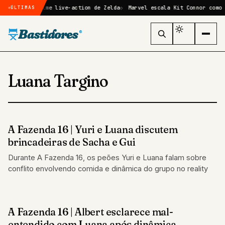
irmado no filme live-action de Zelda
Marvel escala Kit Connor como C
ÚLTIMAS
Bastidores
®
Luana Targino
A Fazenda 16 | Yuri e Luana discutem
REALITY SHOW
brincadeiras de Sacha e Gui
Durante A Fazenda 16, os peões Yuri e Luana falam sobre
conflito envolvendo comida e dinâmica do grupo no reality
A Fazenda 16 | Albert esclarece mal-
REALITY SHOW
entendido com Luana após dinâmica