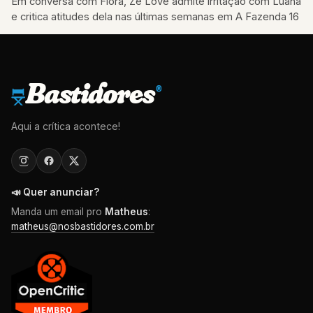
Em conversa com Flora, Zé Love admite irritação com Luana
e critica atitudes dela nas últimas semanas em A Fazenda 16
Bastidores
®
Aqui a crítica acontece!
📣 Quer anunciar?
Manda um email pro
Matheus
:
matheus@nosbastidores.com.br