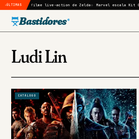
rmado no filme live-action de Zelda
ÚLTIMAS
Marvel escala Kit Conno
Bastidores
®
Ludi Lin
CATÁLOGO