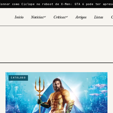
r como Ciclope no reboot de X-Men
GTA 6 pode ter apresenta
Início
Notícias
Críticas
Artigos
Listas
C
Viral
Cinema
Cinema
Games
Séries
TV
Games
Quadrinhos
Quadrinhos
Livros
Famosos
CATÁLOGO
Livros
Tecnologia