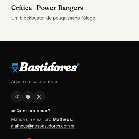
Crítica | Power Rangers
Um blockbuster de pouquíssimo fôlego.
Bastidores
®
Aqui a crítica acontece!
📣 Quer anunciar?
Manda um email pro
Matheus
:
matheus@nosbastidores.com.br