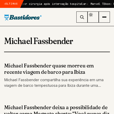
passará por cirurgia após internação hospitalar
Marvel Tōkon: Fighti
ÚLTIMAS
Bastidores
®
Michael Fassbender
Michael Fassbender quase morreu em
FAMOSOS
recente viagem de barco para Ibiza
Michael Fassbender compartilha sua experiência em uma
viagem de barco tempestuosa para Ibiza durante uma
entrevista
Michael Fassbender deixa a possibilidade de
CINEMA
voltar como Magneto aberta: “Você nunca diz