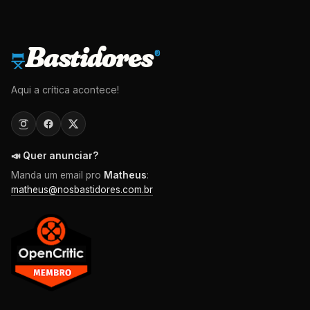
Bastidores
®
Aqui a crítica acontece!
📣 Quer anunciar?
Manda um email pro
Matheus
:
matheus@nosbastidores.com.br