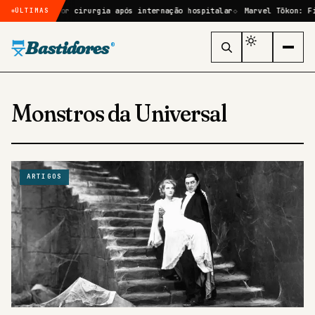
le passará por cirurgia após internação hospitalar
Marvel Tōkon: Fig
ÚLTIMAS
Bastidores
®
Monstros da Universal
ARTIGOS