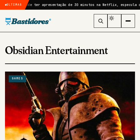
GTA 6 pode ter apresentação de 30 minutos na Netflix, especula comun
ÚLTIMAS
Bastidores
®
Obsidian Entertainment
GAMES