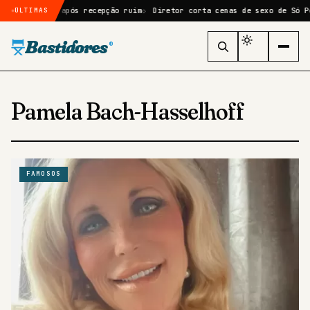
ke de Moana após recepção ruim
Diretor corta cenas de sexo de Só Por
ÚLTIMAS
Bastidores
®
Pamela Bach-Hasselhoff
FAMOSOS