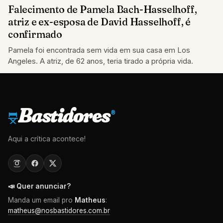
Falecimento de Pamela Bach-Hasselhoff,
atriz e ex-esposa de David Hasselhoff, é
confirmado
Pamela foi encontrada sem vida em sua casa em Los
Angeles. A atriz, de 62 anos, teria tirado a própria vida.
Bastidores
®
Aqui a crítica acontece!
📣 Quer anunciar?
Manda um email pro
Matheus
:
matheus@nosbastidores.com.br