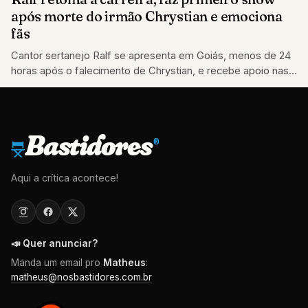
após morte do irmão Chrystian e emociona
fãs
Cantor sertanejo Ralf se apresenta em Goiás, menos de 24
horas após o falecimento de Chrystian, e recebe apoio nas
redes sociais
Bastidores
®
Aqui a crítica acontece!
📣 Quer anunciar?
Manda um email pro
Matheus
:
matheus@nosbastidores.com.br