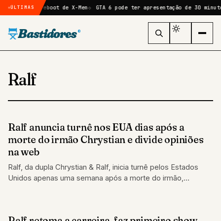
 Ciclope no reboot de X-Men
GTA 6 pode ter apresentação de 30 minuto
ÚLTIMAS
Bastidores
®
Ralf
Ralf anuncia turnê nos EUA dias após a
FAMOSOS
morte do irmão Chrystian e divide opiniões
na web
Ralf, da dupla Chrystian & Ralf, inicia turnê pelos Estados
Unidos apenas uma semana após a morte do irmão,
gerando reações mistas…
Ralf retoma a carreira, faz primeiro show
FAMOSOS