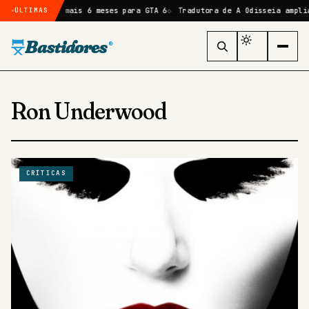
rta atraso de mais 6 meses para GTA 6
Tradutora de A Odisseia amplia
ÚLTIMAS
Bastidores
®
Ron Underwood
CRÍTICAS