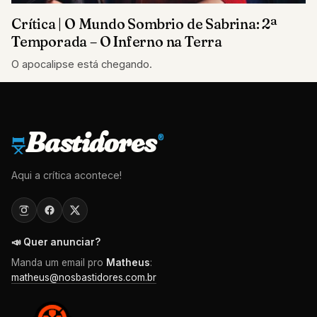
Crítica | O Mundo Sombrio de Sabrina: 2ª
Temporada – O Inferno na Terra
O apocalipse está chegando.
Bastidores
®
Aqui a crítica acontece!
📣 Quer anunciar?
Manda um email pro
Matheus
:
matheus@nosbastidores.com.br