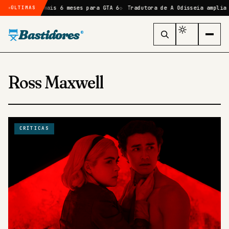
 atraso de mais 6 meses para GTA 6
Tradutora de A Odisseia amplia cr
ÚLTIMAS
Bastidores
®
Ross Maxwell
CRÍTICAS