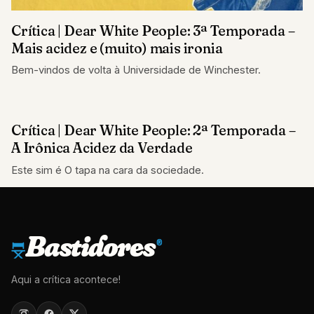
Crítica | Dear White People: 3ª Temporada –
Mais acidez e (muito) mais ironia
Bem-vindos de volta à Universidade de Winchester.
Crítica | Dear White People: 2ª Temporada –
CRÍTICAS
A Irônica Acidez da Verdade
Este sim é O tapa na cara da sociedade.
Bastidores
®
Aqui a crítica acontece!