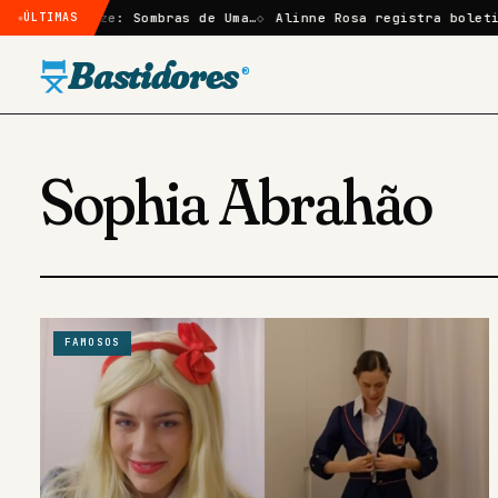
ção em Elize: Sombras de Uma…
ÚLTIMAS
Alinne Rosa registra boletim 
Bastidores
®
Sophia Abrahão
FAMOSOS