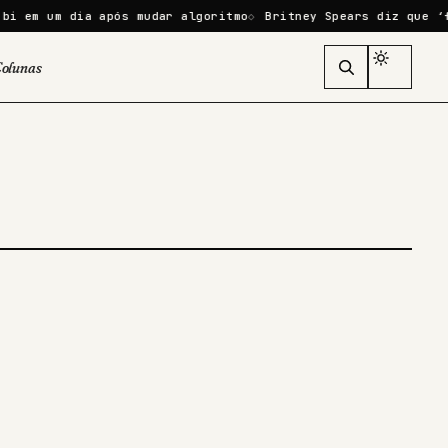
 em um dia após mudar algoritmo
Britney Spears diz que ‘fal
olunas