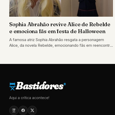
Sophia Abrahão revive Alice de Rebelde
e emociona fãs em festa de Halloween
A famosa atriz Sophia Abrahão resgata a personagem
Alice, da novela Rebelde, emocionando fãs em reencontro
nostálgico
Bastidores
®
Aqui a crítica acontece!