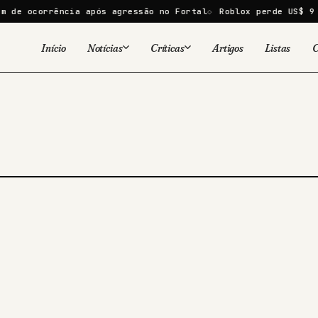
de ocorrência após agressão no Fortal
Roblox perde US$ 9 bi
Início
Notícias
Críticas
Artigos
Listas
C
Viral
Cinema
Cinema
Games
Séries
TV
Games
Quadrinhos
Quadrinhos
Livros
Famosos
Livros
Tecnologia