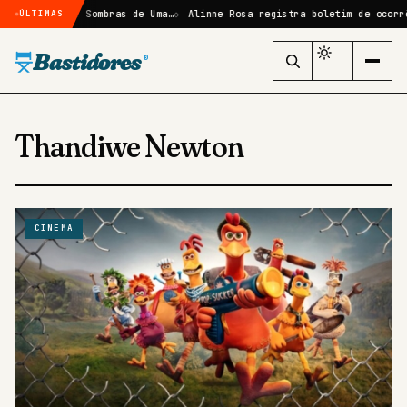
ão em Elize: Sombras de Uma…
Alinne Rosa registra boletim de ocorrên
ÚLTIMAS
Bastidores
®
Thandiwe Newton
CINEMA