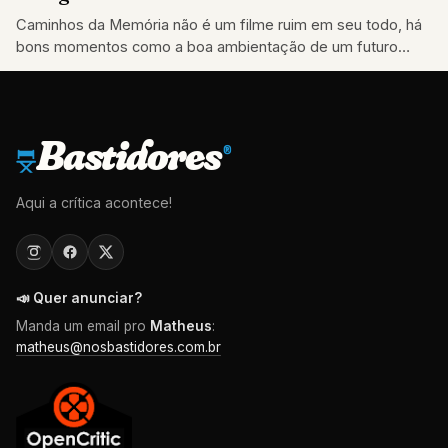
Caminhos da Memória não é um filme ruim em seu todo, há
bons momentos como a boa ambientação de um futuro
apocalíptico
Bastidores
®
Aqui a crítica acontece!
📣 Quer anunciar?
Manda um email pro
Matheus
:
matheus@nosbastidores.com.br