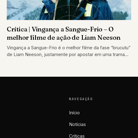
Crítica | Vingança a Sangue-Frio – O
melhor filme de ação de Liam Neeson
Vingança a Sangue-Frio é o melhor filme da fase “brucutu”
de Liam Neeson, justamente por apostar em uma trama
criminal que abraça…
NAVEGAÇÃO
Início
Notícias
Críticas