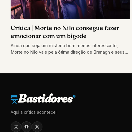
Crítica | Morte no Nilo consegue fazer
emocionar com um bigode
Ainda que seja um mistério bem menos interessante,
Morte no Nilo vale pela ótima direção de Branagh e seus
esforços novamente
Bastidores
®
Aqui a crítica acontece!