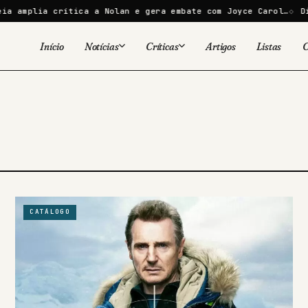
amplia crítica a Nolan e gera embate com Joyce Carol…
DiCa
Início
Notícias
Críticas
Artigos
Listas
C
Viral
Cinema
Cinema
Games
Séries
TV
Games
Quadrinhos
Quadrinhos
Livros
Famosos
CATÁLOGO
Livros
Tecnologia