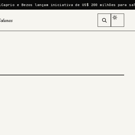
prio e Bezos lançam iniciativa de US$ 200 milhões para salvar
olunas