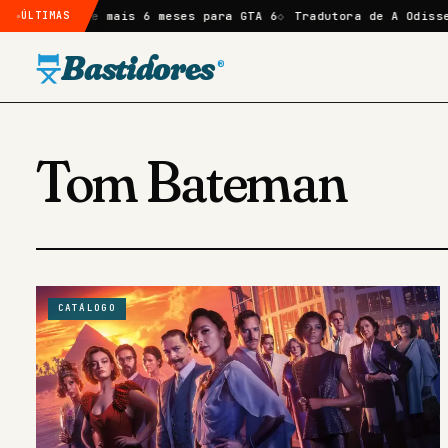
 atraso de mais 6 meses para GTA 6
ÚLTIMAS
Tradutora de A Odisseia 
Bastidores
®
Tom Bateman
CATÁLOGO