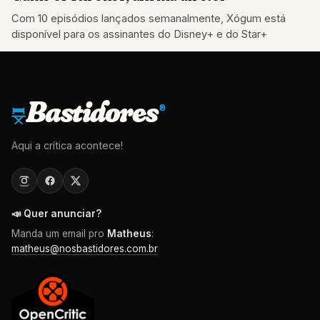
Com 10 episódios lançados semanalmente, Xógum está
disponível para os assinantes do Disney+ e do Star+
Bastidores
®
Aqui a crítica acontece!
📣 Quer anunciar?
Manda um email pro
Matheus
:
matheus@nosbastidores.com.br