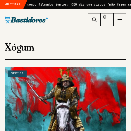
III estejam sendo filmados juntos
CEO diz que discos ‘não fazem sent
ÚLTIMAS
Bastidores
®
Xógum
SÉRIES