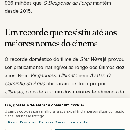
936 milhões que
O Despertar da Força
mantém
desde 2015.
Um recorde que resistiu até aos
maiores nomes do cinema
O recorde doméstico do filme de
Star Wars
já provou
ser praticamente inatingível ao longo dos últimos dez
anos. Nem
Vingadores: Ultimato
nem
Avatar: O
Caminho da Água
chegaram perto: o próprio
Ultimato
, considerado um dos maiores fenômenos da
história recente do cinema, ficou quase US$ 80
Olá, gostaria de entrar e comer um cookie?
milhões abaixo da marca.
Usamos cookies para melhorar a sua experiência, personalizar conteúdo
e analisar nosso tráfego.
Homem-Aranha: Um Novo Dia
, porém, decolou
Política de Privacidade
·
Política de Cookies
·
Termos de Uso