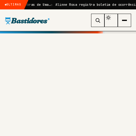
ize: Sombras de Uma…
Alinne Rosa registra boletim de ocorrência após
ÚLTIMAS
Bastidores
®