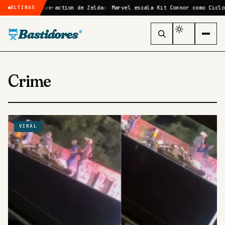
filme live-action de Zelda
Marvel escala Kit Connor como Ciclope no 
ÚLTIMAS
Bastidores
®
Crime
VIRAL