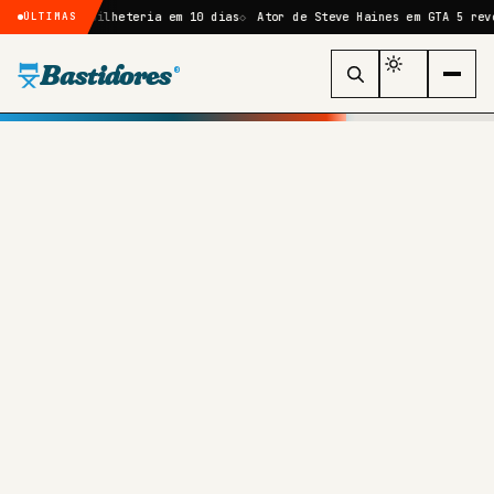
e de bilheteria em 10 dias
Ator de Steve Haines em GTA 5 revela que 
ÚLTIMAS
Bastidores
®