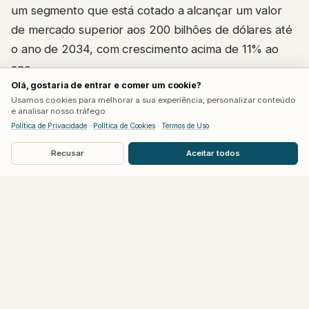
um segmento que está cotado a alcançar um valor
de mercado superior aos 200 bilhões de dólares até
o ano de 2034, com crescimento acima de 11% ao
ano.
Olá, gostaria de entrar e comer um cookie?
Usamos cookies para melhorar a sua experiência, personalizar conteúdo
Push Gaming e Inspired também
e analisar nosso tráfego.
Política de Privacidade
·
Política de Cookies
·
Termos de Uso
investem com foco na disputa
Recusar
Aceitar todos
pelo mercado brasileiro
A iniciativa da Slotmill não foi a única ao longo dos
últimos tempos. Junto com a empresa lançada em
2019, outras plataformas de jogos também decidiram
investir no mercado brasileiro. Esse foi o caso da
Push Gaming e da Inspired, com diferentes
abordagens e estratégias adotadas por cada marca.