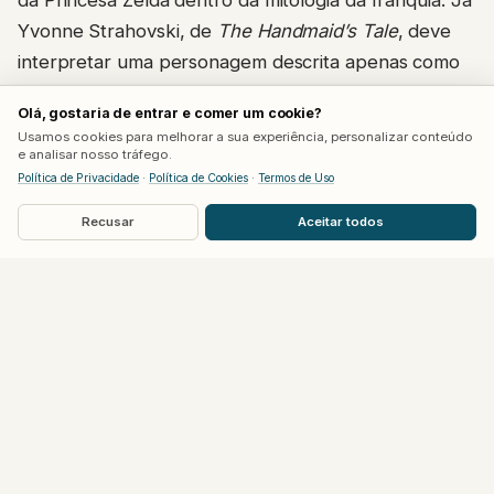
da Princesa Zelda dentro da mitologia da franquia. Já
Yvonne Strahovski, de
The Handmaid’s Tale
, deve
interpretar uma personagem descrita apenas como
“rainha”, levantando especulação entre fãs de que
Olá, gostaria de entrar e comer um cookie?
ela viva a Rainha de Hyrule, possivelmente a mãe da
Usamos cookies para melhorar a sua experiência, personalizar conteúdo
própria Zelda.
e analisar nosso tráfego.
Política de Privacidade
·
Política de Cookies
·
Termos de Uso
Com Strahovski no papel de rainha, a teoria mais
Recusar
Aceitar todos
forte entre a comunidade é que Neill esteja
destinado a viver justamente o Rei de Hyrule, pai de
Zelda, embora essa hipótese ainda não tenha
qualquer confirmação oficial dos estúdios.
Um elenco que se consolida aos
poucos