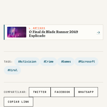
ARTIGOS
O Final de Blade Runner 2049
→
Explicado
#Activision
#Crime
#Games
#Microsoft
TAGS:
#Viral
COMPARTILHAR:
TWITTER
FACEBOOK
WHATSAPP
COPIAR LINK