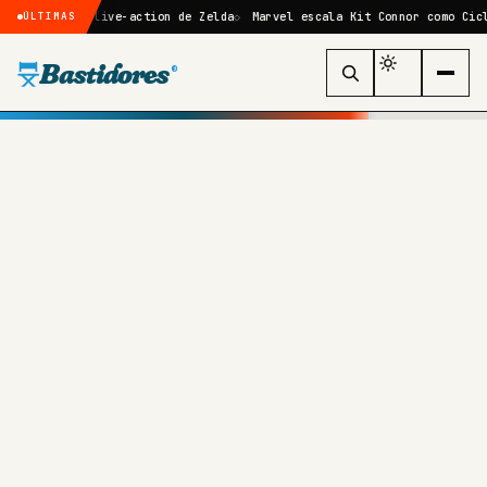
o filme live-action de Zelda
Marvel escala Kit Connor como Ciclope n
ÚLTIMAS
Bastidores
®