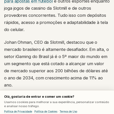
para apostas em futebol
e outros esportes enquanto
joga jogos de cassino da Slotmill e de outros
provedores concorrentes. Tudo isso com depósitos
rápidos, acesso a promoções e adaptabilidade à tela
do celular.
Johan Ohman, CEO da Slotmill, destacou que o
mercado brasileiro é altamente desafiador. Em alta, o
setor iGaming do Brasil já é o 5º maior do mundo em
um segmento que está cotado a alcançar um valor
de mercado superior aos 200 bilhões de dólares até
o ano de 2034, com crescimento acima de 11% ao
ano.
Olá, gostaria de entrar e comer um cookie?
Push Gaming e Inspired também
Usamos cookies para melhorar a sua experiência, personalizar conteúdo
e analisar nosso tráfego.
investem com foco na disputa
Política de Privacidade
·
Política de Cookies
·
Termos de Uso