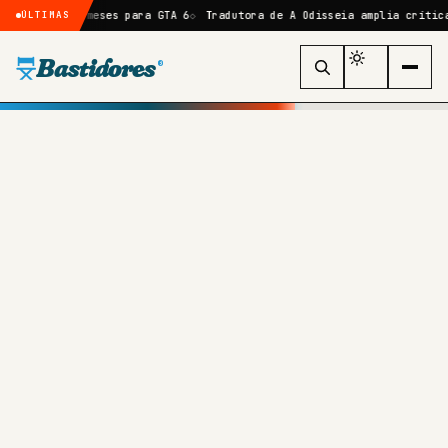
s 6 meses para GTA 6
Tradutora de A Odisseia amplia crítica a Nolan 
ÚLTIMAS
Bastidores
®