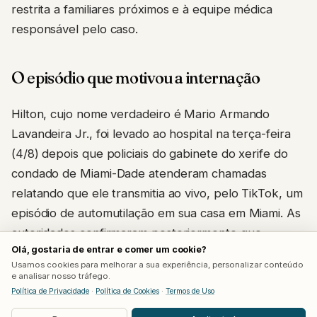
restrita a familiares próximos e à equipe médica
responsável pelo caso.
O episódio que motivou a internação
Hilton, cujo nome verdadeiro é Mario Armando
Lavandeira Jr., foi levado ao hospital na terça-feira
(4/8) depois que policiais do gabinete do xerife do
condado de Miami-Dade atenderam chamadas
relatando que ele transmitia ao vivo, pelo TikTok, um
episódio de automutilação em sua casa em Miami. As
autoridades confirmaram posteriormente que
Olá, gostaria de entrar e comer um cookie?
conseguiram resgatar a pessoa em segurança e
Usamos cookies para melhorar a sua experiência, personalizar conteúdo
encaminhá-la para atendimento médico.
e analisar nosso tráfego.
Política de Privacidade
·
Política de Cookies
·
Termos de Uso
O TikTok afirmou, em nota à Deadline, que a