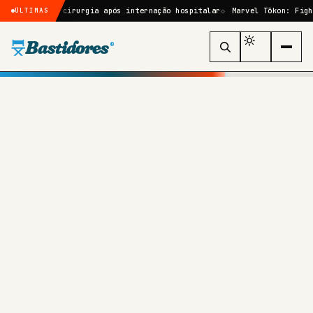
 por cirurgia após internação hospitalar
Marvel Tōkon: Fighting Soul
ÚLTIMAS
Bastidores
®