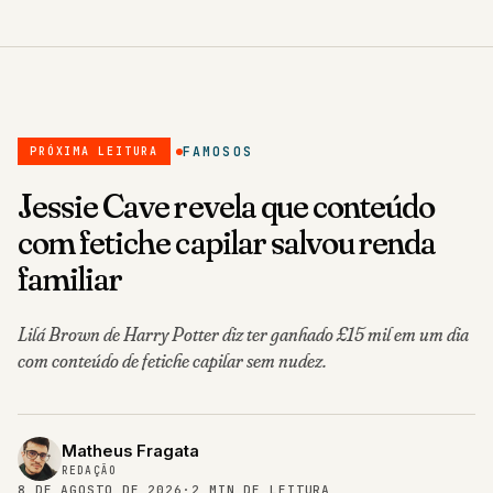
FAMOSOS
PRÓXIMA LEITURA
Jessie Cave revela que conteúdo
com fetiche capilar salvou renda
familiar
Lilá Brown de Harry Potter diz ter ganhado £15 mil em um dia
com conteúdo de fetiche capilar sem nudez.
Matheus Fragata
REDAÇÃO
8 DE AGOSTO DE 2026
·
2 MIN DE LEITURA