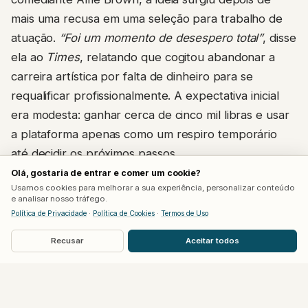
mais uma recusa em uma seleção para trabalho de
atuação.
“Foi um momento de desespero total”
, disse
ela ao
Times
, relatando que cogitou abandonar a
carreira artística por falta de dinheiro para se
requalificar profissionalmente. A expectativa inicial
era modesta: ganhar cerca de cinco mil libras e usar
a plataforma apenas como um respiro temporário
até decidir os próximos passos.
Olá, gostaria de entrar e comer um cookie?
Quase um ano e meio depois, o resultado superou
Usamos cookies para melhorar a sua experiência, personalizar conteúdo
e analisar nosso tráfego.
de longe essa previsão.
“Isso realmente salvou
Política de Privacidade
·
Política de Cookies
·
Termos de Uso
nossas vidas”
, afirmou a atriz, hoje com 38 anos,
Recusar
Aceitar todos
sobre o impacto financeiro do projeto na rotina da
família.