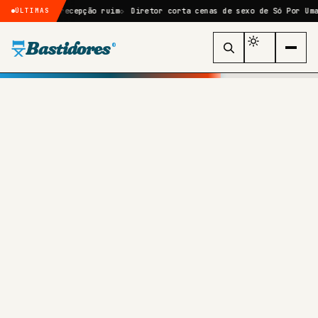
 após recepção ruim
Diretor corta cenas de sexo de Só Por Uma Noite 
ÚLTIMAS
Bastidores
®