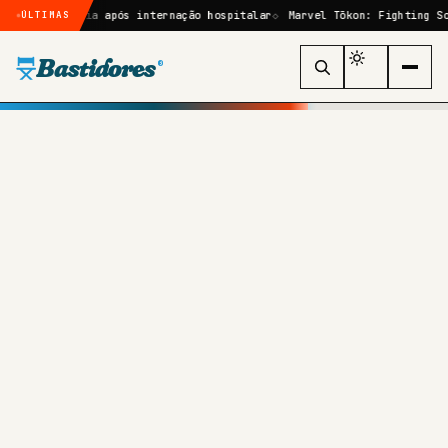
rurgia após internação hospitalar
Marvel Tōkon: Fighting Souls: quem
ÚLTIMAS
Bastidores
®