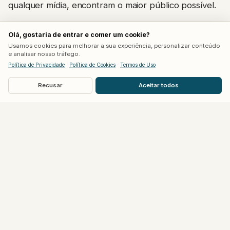
qualquer mídia, encontram o maior público possível.
A exibição acontece às 15h no horário do leste dos
Olá, gostaria de entrar e comer um cookie?
Estados Unidos (16h em Brasília), exclusiva para
Usamos cookies para melhorar a sua experiência, personalizar conteúdo
e analisar nosso tráfego.
assinantes da Netflix por seis horas, antes de chegar
Política de Privacidade
·
Política de Cookies
·
Termos de Uso
gratuitamente ao YouTube oficial da Rockstar e ao
Recusar
Aceitar todos
site do jogo, às 21h no mesmo horário americano
(22h em Brasília).
Cautela é a palavra de ordem
sobre a duração
Vale reforçar que a informação de 30 minutos segue
como especulação não confirmada, circulando
principalmente em fóruns como o Reddit. Existe a