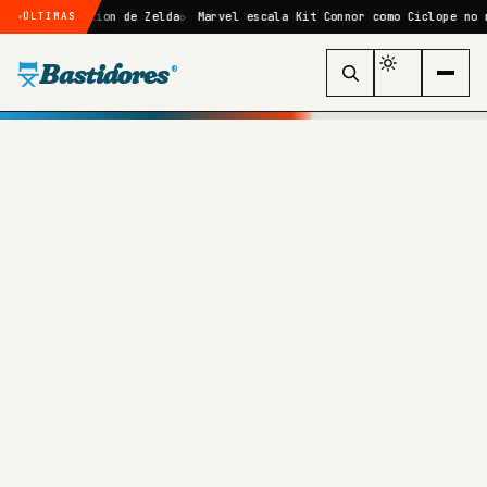
e-action de Zelda
Marvel escala Kit Connor como Ciclope no reboot de
ÚLTIMAS
Bastidores
®