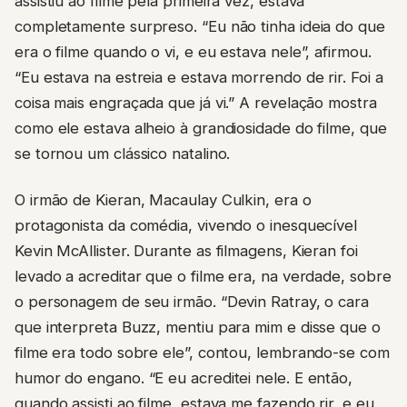
assistiu ao filme pela primeira vez, estava
completamente surpreso. “Eu não tinha ideia do que
era o filme quando o vi, e eu estava nele”, afirmou.
“Eu estava na estreia e estava morrendo de rir. Foi a
coisa mais engraçada que já vi.” A revelação mostra
como ele estava alheio à grandiosidade do filme, que
se tornou um clássico natalino.
O irmão de Kieran, Macaulay Culkin, era o
protagonista da comédia, vivendo o inesquecível
Kevin McAllister. Durante as filmagens, Kieran foi
levado a acreditar que o filme era, na verdade, sobre
o personagem de seu irmão. “Devin Ratray, o cara
que interpreta Buzz, mentiu para mim e disse que o
filme era todo sobre ele”, contou, lembrando-se com
humor do engano. “E eu acreditei nele. E então,
quando assisti ao filme, estava me fazendo rir, e eu