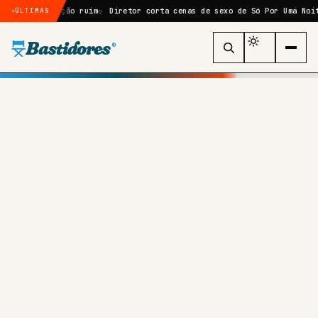
 recepção ruim
Diretor corta cenas de sexo de Só Por Uma Noite após
ÚLTIMAS
Bastidores
®