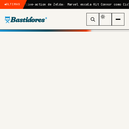
ilme live-action de Zelda
Marvel escala Kit Connor como Ciclope no r
ÚLTIMAS
Bastidores
®