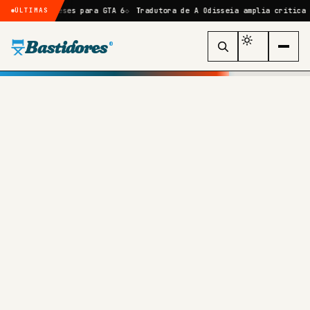
 6 meses para GTA 6
Tradutora de A Odisseia amplia crítica a Nolan e
ÚLTIMAS
Bastidores
®