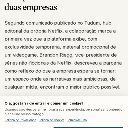
duas empresas
Segundo comunicado publicado no Tudum, hub
editorial da própria Netflix, a colaboração marca a
primeira vez que a plataforma exibe, com
exclusividade temporária, material promocional de
um videogame. Brandon Riegg, vice-presidente de
séries não-ficcionais da Netflix, descreveu a parceria
como reflexo do que a empresa espera se tornar:
um espaço onde as narrativas mais ambiciosas, de
qualquer mídia, encontram o maior público possível.
A exibição acontece às 15h no horário do leste dos
Olá, gostaria de entrar e comer um cookie?
Estados Unidos (16h em Brasília), exclusiva para
Usamos cookies para melhorar a sua experiência, personalizar conteúdo
e analisar nosso tráfego.
assinantes da Netflix por seis horas, antes de chegar
Política de Privacidade
·
Política de Cookies
·
Termos de Uso
gratuitamente ao YouTube oficial da Rockstar e ao