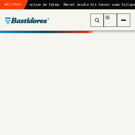
me live-action de Zelda
Marvel escala Kit Connor como Ciclope no reb
ÚLTIMAS
Bastidores
®