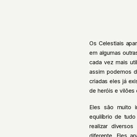
Os Celestiais apa
em algumas outra
cada vez mais ut
assim podemos d
criadas eles já ex
de heróis e vilões
Eles são muito i
equilíbrio de tud
realizar divers
diferente. Eles 