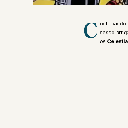
C
ontinuando
nesse arti
os
Celestia