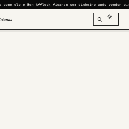
 Ben Affleck ficaram sem dinheiro após vender o…
Sony começ
olunas