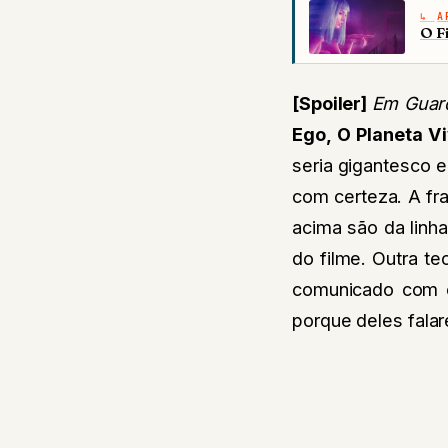
A
O F
[Spoiler]
Em Guard
Ego, O Planeta V
seria gigantesco 
com certeza. A fr
acima são da linha
do filme. Outra te
comunicado com el
porque deles falar