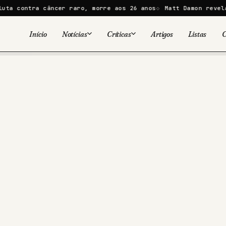
câncer raro, morre aos 26 anos
Matt Damon revela como ele e
Início
Notícias
Críticas
Artigos
Listas
C
Viral
Cinema
Cinema
Games
Séries
TV
Games
Quadrinhos
Quadrinhos
Livros
Famosos
Livros
Tecnologia