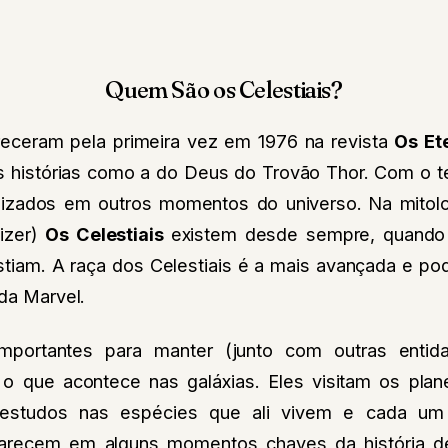
Quem São os Celestiais?
receram pela primeira vez em 1976 na revista
Os Et
s histórias como a do Deus do Trovão Thor. Com o 
ilizados em outros momentos do universo.
Na mitol
izer)
Os Celestiais
existem desde sempre, quando 
istiam. A raça dos Celestiais é a mais avançada e p
 da Marvel.
mportantes para manter (junto com outras enti
o o que acontece nas galáxias. Eles visitam os pl
os estudos nas espécies que ali vivem e cada u
aparecem em alguns momentos chaves da história d