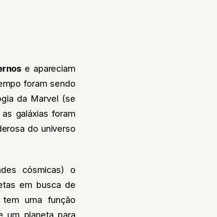
ernos
e apareciam
tempo foram sendo
ogia da Marvel (se
as galáxias foram
oderosa do universo
dades cósmicas) o
anetas em busca de
m tem uma função
e um planeta para