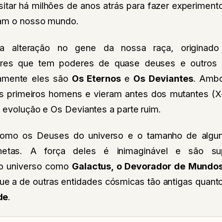
isitar há milhões de anos atrás para fazer experime
vam o nosso mundo.
a alteração no gene da nossa raça, originad
seres que tem poderes de quase deuses e outros
vamente eles são
Os Eternos
e
Os
Deviantes
. Ambo
s primeiros homens e vieram antes dos mutantes (X
 evolução e Os Deviantes a parte ruim.
omo os Deuses do universo e o tamanho de algu
etas. A força deles é inimaginável e são su
o universo como
Galactus, o Devorador de Mundo
ue a de outras entidades cósmicas tão antigas quant
de
.