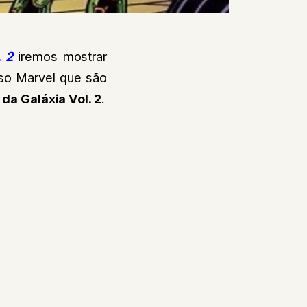
. 2
iremos mostrar
rso Marvel que são
da Galáxia Vol. 2
.