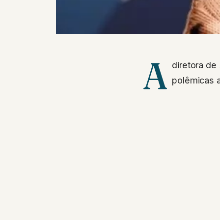
A
diretora de
polêmicas a