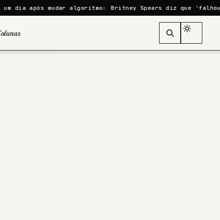
ós mudar algoritmo
Britney Spears diz que ‘falhou como mãe’
olunas