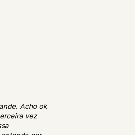
rande. Acho ok
erceira vez
ssa
 entendo por