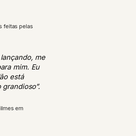
 feitas pelas
 lançando, me
para mim. Eu
Não está
 grandioso”.
filmes em