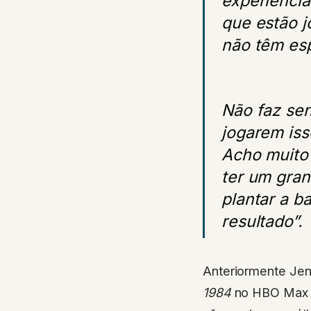
que estão j
não têm es
Não faz sen
jogarem iss
Acho muito 
ter um gra
plantar a b
resultado”.
Anteriormente Jen
1984
no HBO Max fo
não apoiam a prát