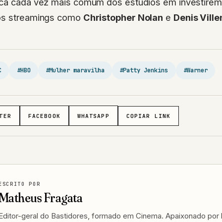
 os streamings como
Christopher Nolan
e
Denis Vill
C
#HBO
#Mulher maravilha
#Patty Jenkins
#Warner
TER
FACEBOOK
WHATSAPP
COPIAR LINK
ESCRITO POR
Matheus Fragata
Editor-geral do Bastidores, formado em Cinema. Apaixonado por h
transformam. Contato: matheus@nosbastidores.com.br