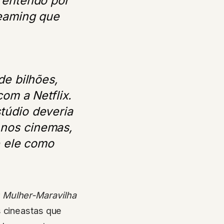
reaming que
de bilhões,
com a Netflix.
túdio deveria
 nos cinemas,
é ele como
r
Mulher-Maravilha
s cineastas que
m lançamentos