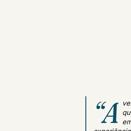
“A
ve
qu
em
experiência