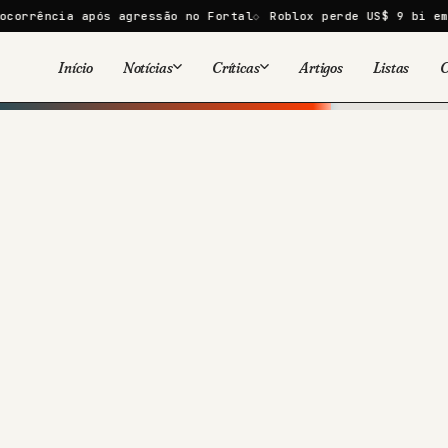
 após agressão no Fortal
Roblox perde US$ 9 bi em um dia ap
Início
Notícias
Críticas
Artigos
Listas
C
Viral
Cinema
Cinema
Games
Séries
TV
Games
Quadrinhos
Quadrinhos
Livros
Famosos
Livros
Tecnologia