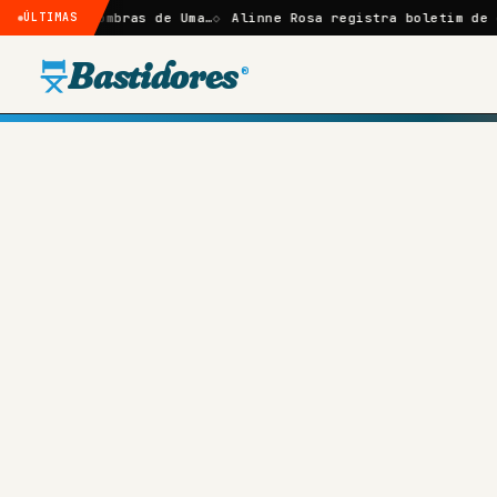
 Sombras de Uma…
ÚLTIMAS
Alinne Rosa registra boletim de ocorrência
Bastidores
®