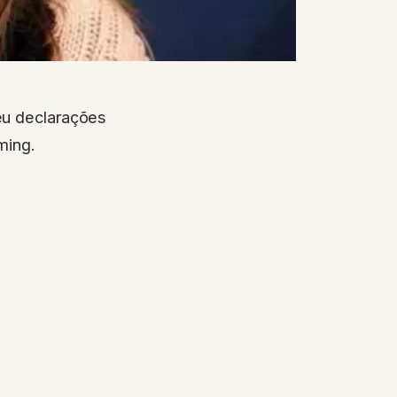
eu declarações
ming.