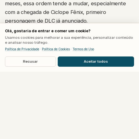
meses, essa ordem tende a mudar, especialmente
com a chegada de Ciclope Fênix, primeiro
personagem de DLC já anunciado.
Olá, gostaria de entrar e comer um cookie?
A avaliação leva em conta consistência em combate,
Usamos cookies para melhorar a sua experiência, personalizar conteúdo
e analisar nosso tráfego.
variedade de ferramentas ofensivas e defensivas e o
Política de Privacidade
·
Política de Cookies
·
Termos de Uso
quanto cada lutador contribui tanto como líder
Recusar
Aceitar todos
quanto como assistência. Personagens no topo da
lista tendem a se destacar nos dois papéis ao mesmo
tempo.
Tier S: os lutadores mais completos do jogo
Pantera Negra
,
Magia
,
Blade
,
Doutor Destino
e
Homem-Aranha
formam o topo da lista. Pantera
Negra se sobressai tanto como líder quanto como