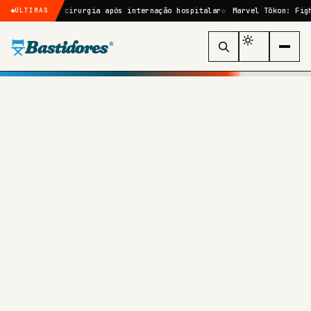
ará por cirurgia após internação hospitalar
Marvel Tōkon: Fighting S
ÚLTIMAS
Bastidores
®