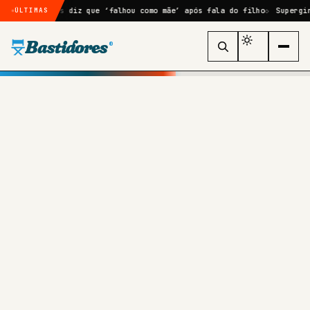
pears diz que ‘falhou como mãe’ após fala do filho
Supergirl chega à
ÚLTIMAS
Bastidores
®