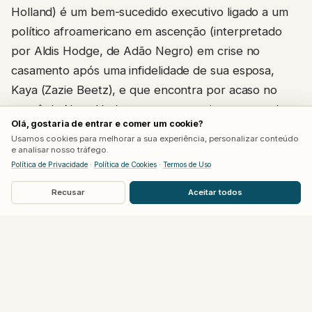
Holland) é um bem-sucedido executivo ligado a um
político afroamericano em ascenção (interpretado
por Aldis Hodge, de Adão Negro) em crise no
casamento após uma infidelidade de sua esposa,
Kaya (Zazie Beetz), e que encontra por acaso no
metrô de Nova York com a provocativa e sensual
Olá, gostaria de entrar e comer um cookie?
Lula (Kate Mara). Lula rapidamente envolve Clay
Usamos cookies para melhorar a sua experiência, personalizar conteúdo
num jogo de manipulação psicológica e sexual que
e analisar nosso tráfego.
Política de Privacidade
·
Política de Cookies
·
Termos de Uso
culmina numa situação pública insustentável – tudo
numa mesma noite.
Recusar
Aceitar todos