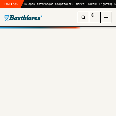
rurgia após internação hospitalar
Marvel Tōkon: Fighting Souls: quem
ÚLTIMAS
Bastidores
®