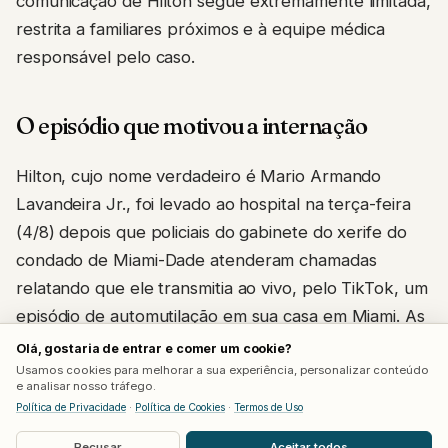
comunicação de Hilton segue extremamente limitada,
restrita a familiares próximos e à equipe médica
responsável pelo caso.
O episódio que motivou a internação
Hilton, cujo nome verdadeiro é Mario Armando
Lavandeira Jr., foi levado ao hospital na terça-feira
(4/8) depois que policiais do gabinete do xerife do
condado de Miami-Dade atenderam chamadas
relatando que ele transmitia ao vivo, pelo TikTok, um
episódio de automutilação em sua casa em Miami. As
autoridades confirmaram posteriormente que
Olá, gostaria de entrar e comer um cookie?
conseguiram resgatar a pessoa em segurança e
Usamos cookies para melhorar a sua experiência, personalizar conteúdo
e analisar nosso tráfego.
encaminhá-la para atendimento médico.
Política de Privacidade
·
Política de Cookies
·
Termos de Uso
Recusar
Aceitar todos