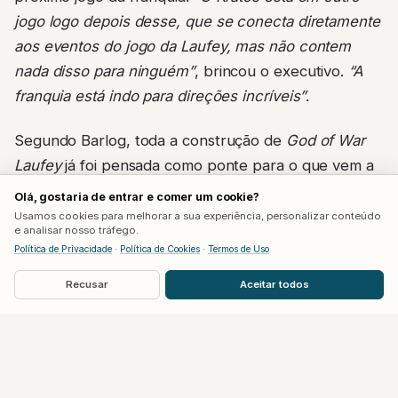
jogo logo depois desse, que se conecta diretamente
aos eventos do jogo da Laufey, mas não contem
nada disso para ninguém”
, brincou o executivo.
“A
franquia está indo para direções incríveis”
.
Segundo Barlog, toda a construção de
God of War
Laufey
já foi pensada como ponte para o que vem a
seguir.
“Tudo que estamos fazendo no jogo da Faye
Olá, gostaria de entrar e comer um cookie?
é uma continuação do que veio antes, para preparar
Usamos cookies para melhorar a sua experiência, personalizar conteúdo
e analisar nosso tráfego.
e expandir o que vem depois”
, completou,
Política de Privacidade
·
Política de Cookies
·
Termos de Uso
mencionando até Phranque, o cubo gelatinoso
Recusar
Aceitar todos
dublado por Jack Quaid, como elemento que já
existe na mitologia da franquia desde o início e ajuda
a construir esse universo mais amplo.