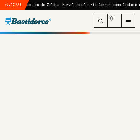
e live-action de Zelda
Marvel escala Kit Connor como Ciclope no rebo
ÚLTIMAS
Bastidores
®