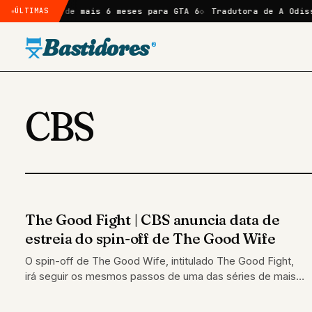
rta atraso de mais 6 meses para GTA 6
ÚLTIMAS
Tradutora de A Odisse
Bastidores
®
CBS
The Good Fight | CBS anuncia data de
SEM CLASSIFICAÇÃO
estreia do spin-off de The Good Wife
O spin-off de The Good Wife, intitulado The Good Fight,
irá seguir os mesmos passos de uma das séries de mais
sucesso…