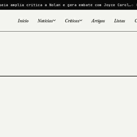
ia amplia crítica a Nolan e gera embate com Joyce Carol…
Di
Início
Notícias
Críticas
Artigos
Listas
C
Viral
Cinema
Cinema
Games
Séries
TV
Games
Quadrinhos
Quadrinhos
Livros
Famosos
Livros
Tecnologia