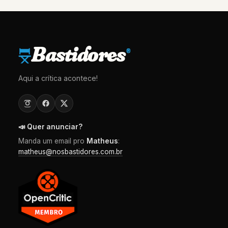
Bastidores
®
Aqui a crítica acontece!
📣 Quer anunciar?
Manda um email pro
Matheus
:
matheus@nosbastidores.com.br