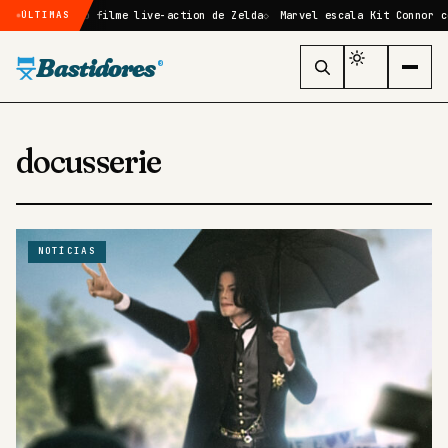
confirmado no filme live-action de Zelda
Marvel escala Kit Connor co
ÚLTIMAS
Bastidores
®
docusserie
NOTÍCIAS