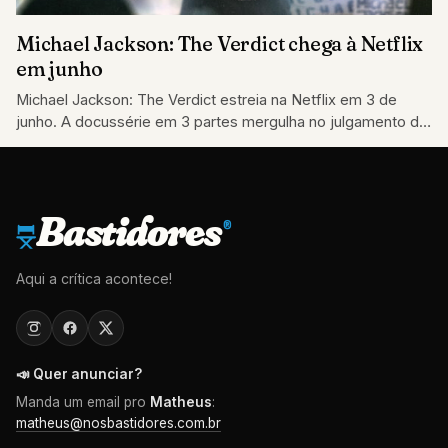
Michael Jackson: The Verdict chega à Netflix
em junho
Michael Jackson: The Verdict estreia na Netflix em 3 de
junho. A docussérie em 3 partes mergulha no julgamento do
Rei do…
Bastidores
®
Aqui a crítica acontece!
📣 Quer anunciar?
Manda um email pro
Matheus
:
matheus@nosbastidores.com.br