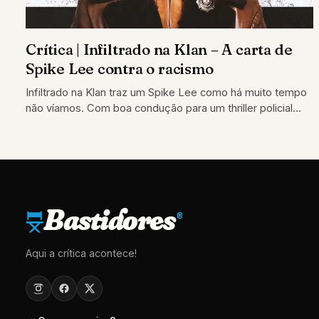
Crítica | Infiltrado na Klan – A carta de
Spike Lee contra o racismo
Infiltrado na Klan traz um Spike Lee como há muito tempo
não víamos. Com boa condução para um thriller policial
cheio
Bastidores
®
Aqui a crítica acontece!