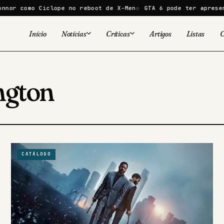
 como Ciclope no reboot de X-Men
GTA 6 pode ter apresentaçã
Início
Notícias
Críticas
Artigos
Listas
C
Viral
Cinema
Cinema
Games
ngton
Séries
TV
Games
Quadrinhos
Quadrinhos
Livros
Famosos
CATÁLOGO
Livros
Tecnologia