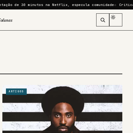
o de 30 minutos na Netflix, especula comunidade
Crítica | D
olunas
ARTIGOS