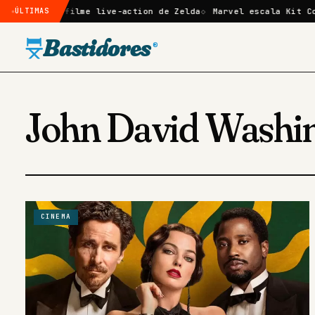
mado no filme live-action de Zelda
ÚLTIMAS
Marvel escala Kit Connor
Bastidores
®
John David Washi
CINEMA