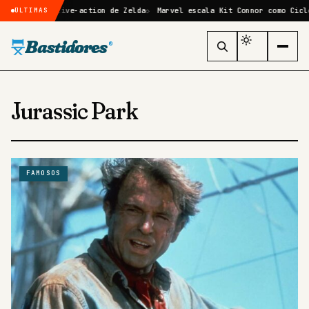
ilme live-action de Zelda
Marvel escala Kit Connor como Ciclope no r
ÚLTIMAS
Bastidores
®
Jurassic Park
FAMOSOS