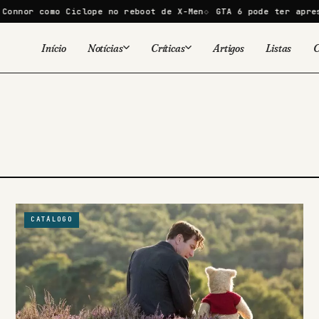
nor como Ciclope no reboot de X-Men
GTA 6 pode ter apresent
Início
Notícias
Críticas
Artigos
Listas
C
Viral
Cinema
Cinema
Games
Séries
TV
Games
Quadrinhos
Quadrinhos
Livros
Famosos
CATÁLOGO
Livros
Tecnologia