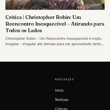
Crítica | Christopher Robin: Um
Reencontro Inesquecível – Atirando para
Todos os Lados
Christopher Robin - Um Reencontro Inesquecível é muito
irregular - irregular até demais para ser aproveitado tanto
pelos adultos
NAVEGAÇÃO
Início
Notícias
Críticas