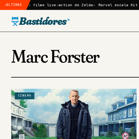
firmado no filme live-action de Zelda
ÚLTIMAS
Marvel escala Kit Con
Bastidores
®
Marc Forster
CINEMA