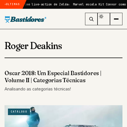
mado no filme live-action de Zelda
Marvel escala Kit Connor como Cic
ÚLTIMAS
Bastidores
®
Roger Deakins
Oscar 2018: Um Especial Bastidores |
COLUNAS
Volume II | Categorias Técnicas
Analisando as categorias técnicas!
CATÁLOGO