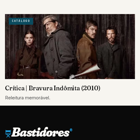
mãos de outros autores, mas que se…
CATÁLOGO
Crítica | Bravura Indômita (2010)
Releitura memorável.
Bastidores
®