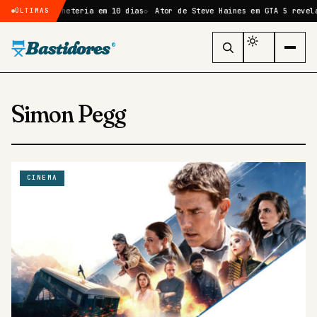
e de bilheteria em 10 dias
Ator de Steve Haines em GTA 5 revela que 
ÚLTIMAS
Bastidores
®
Simon Pegg
CINEMA