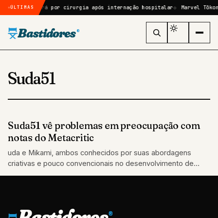
que ele passará por cirurgia após internação hospitalar
Marvel Tōkon
ÚLTIMAS
Bastidores
®
Suda51
Suda51 vê problemas em preocupação com
GAMES
notas do Metacritic
uda e Mikami, ambos conhecidos por suas abordagens
criativas e pouco convencionais no desenvolvimento de
jogos, também aproveitaram a ocasião
Bastidores
®