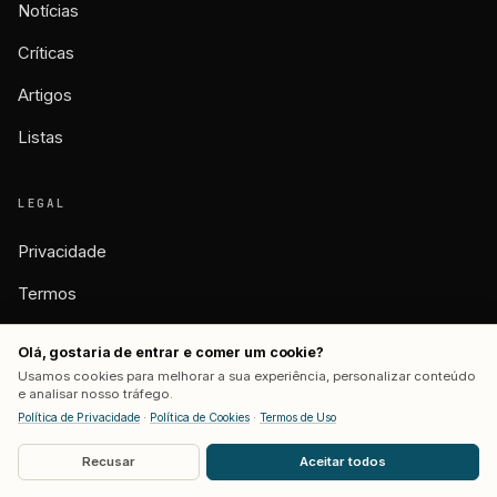
Notícias
Críticas
Artigos
Listas
LEGAL
Privacidade
Termos
Cookies
Olá, gostaria de entrar e comer um cookie?
Usamos cookies para melhorar a sua experiência, personalizar conteúdo
e analisar nosso tráfego.
Política de Privacidade
·
Política de Cookies
·
Termos de Uso
© 2026 BASTIDORES. TODOS OS DIREITOS RESERVADOS.
FEITO COM CAFÉ POR
MATHEUS SERAFIM
Recusar
Aceitar todos