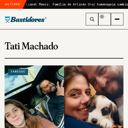
resário de Lionel Messi
Família de Arlindo Cruz homenageia sambista 
ÚLTIMAS
Bastidores
®
Tati Machado
FAMOSOS