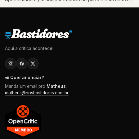
causa da morte…
Bastidores
®
Aqui a crítica acontece!
📣 Quer anunciar?
Manda um email pro
Matheus
:
matheus@nosbastidores.com.br