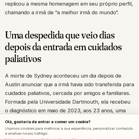
replicou a mesma homenagem em seu próprio perfil,
chamando a irmã de “a melhor irmã do mundo”.
Uma despedida que veio dias
depois da entrada em cuidados
paliativos
A morte de Sydney aconteceu um dia depois de
Austin anunciar que a irmã havia sido transferida para
cuidados paliativos, cercada por amigos e familiares.
Formada pela Universidade Dartmouth, ela recebeu
o diagnóstico em maio de 2023, aos 23 anos, uma
idade considerada extremamente rara para esse tipo
Olá, gostaria de entrar e comer um cookie?
específico de câncer, geralmente diagnosticado em
Usamos cookies para melhorar a sua experiência, personalizar conteúdo
e analisar nosso tráfego.
pessoas acima dos 50 anos.