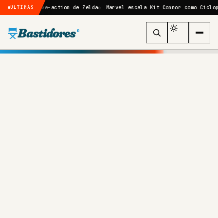
me live-action de Zelda
Marvel escala Kit Connor como Ciclope no reb
ÚLTIMAS
Bastidores
®