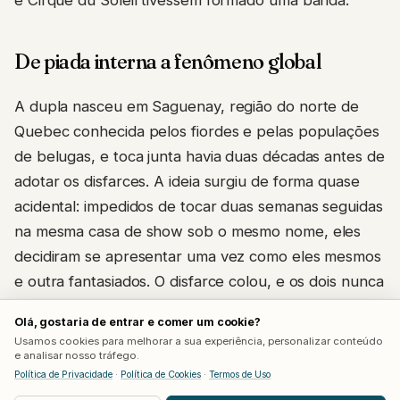
De piada interna a fenômeno global
A dupla nasceu em Saguenay, região do norte de
Quebec conhecida pelos fiordes e pelas populações
de belugas, e toca junta havia duas décadas antes de
adotar os disfarces. A ideia surgiu de forma quase
acidental: impedidos de tocar duas semanas seguidas
na mesma casa de show sob o mesmo nome, eles
decidiram se apresentar uma vez como eles mesmos
e outra fantasiados. O disfarce colou, e os dois nunca
mais revelaram os rostos.
Olá, gostaria de entrar e comer um cookie?
Usamos cookies para melhorar a sua experiência, personalizar conteúdo
O salto para o reconhecimento internacional
e analisar nosso tráfego.
aconteceu no início de 2026, quando uma
Política de Privacidade
·
Política de Cookies
·
Termos de Uso