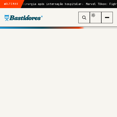
rá por cirurgia após internação hospitalar
Marvel Tōkon: Fighting So
ÚLTIMAS
Bastidores
®