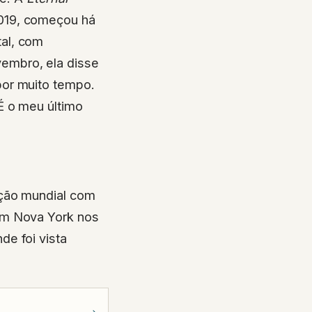
019, começou há
al, com
embro, ela disse
por muito tempo.
É o meu último
eção mundial com
 em Nova York nos
e foi vista