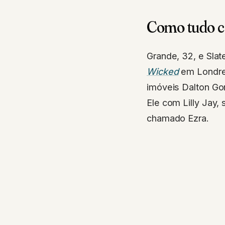
Como tudo c
Grande, 32, e Sla
Wicked
em Londres
imóveis Dalton Go
Ele com Lilly Jay
chamado Ezra.