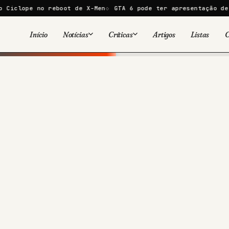
 reboot de X-Men
GTA 6 pode ter apresentação de 30 minutos
Início
Notícias
Críticas
Artigos
Listas
C
Viral
Cinema
Cinema
Games
Séries
TV
Games
Quadrinhos
Quadrinhos
Livros
Famosos
Livros
Tecnologia