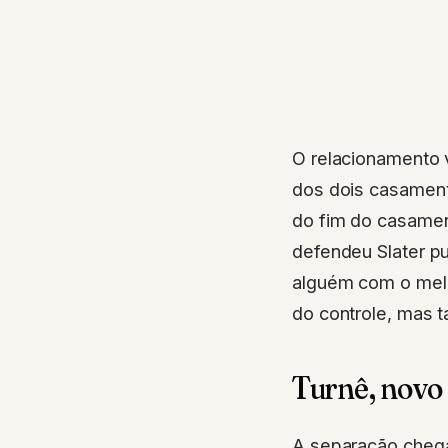
O relacionamento v
dos dois casament
do fim do casamen
defendeu Slater p
alguém com o melh
do controle, mas t
Turnê, novo 
A separação cheg