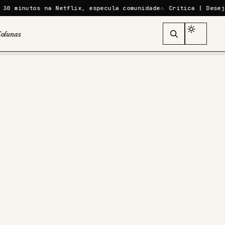
 na Netflix, especula comunidade
Crítica | Desejo em Manhat
olunas