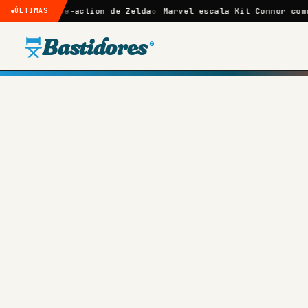
ve-action de Zelda
ÚLTIMAS
Marvel escala Kit Connor como Ciclope no
Bastidores
®