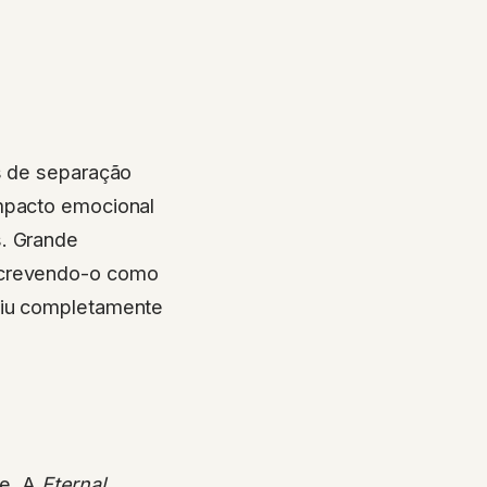
as de separação
impacto emocional
s. Grande
crevendo-o como
aiu completamente
de. A
Eternal