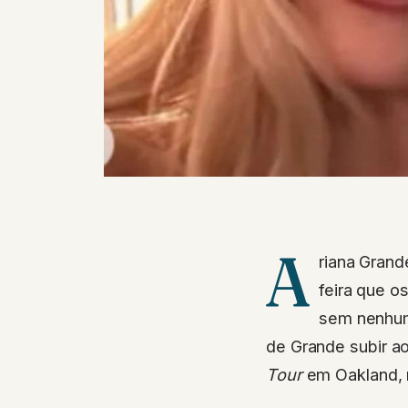
A
riana Grand
feira que o
sem nenhum
de Grande subir ao
Tour
em Oakland, n