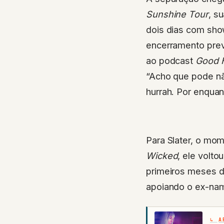
Sunshine Tour
, s
dois dias com sho
encerramento prev
ao podcast
Good 
“Acho que pode nã
hurrah. Por enquan
Para Slater, o mo
Wicked
, ele volt
primeiros meses d
apoiando o ex-nam
A